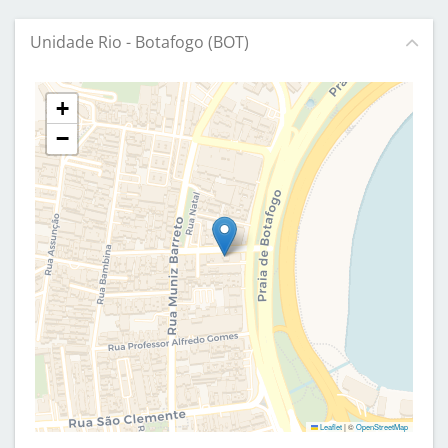
Unidade Rio - Botafogo (BOT)
+
−
Leaflet
|
©
OpenStreetMap